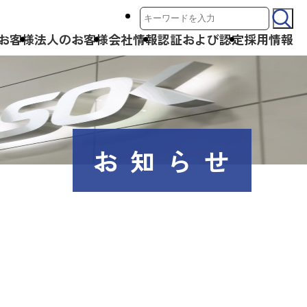
サ
お客様
法人のお客様
会社情報
認証および認定
採用情報
イ
ト
内
検
索:
お知らせ