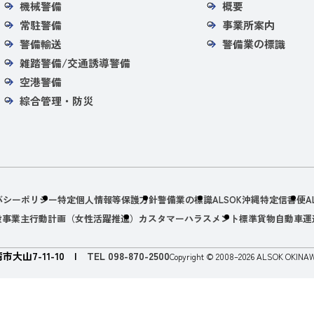
機械警備
概要
常駐警備
事業所案内
警備輸送
警備業の標識
雑踏警備/交通誘導警備
空港警備
綜合管理・防災
バシーポリシー
特定個人情報等保護方針
警備業の標識
ALSOK沖縄特定信書便
A
般事業主行動計画（女性活躍推進）
カスタマーハラスメント
標準貨物自動車運
湾市大山7-11-10
|
TEL 098-870-2500
Copyright © 2008–2026 ALSOK OKINAWA 