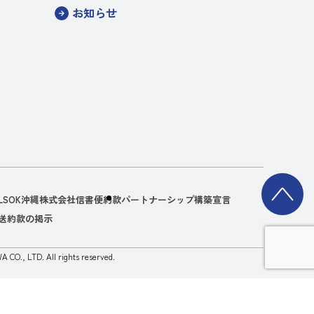
お知らせ
LSOK沖縄株式会社信書便約款
パートナーシップ構築宣言
送約款の掲示
CO., LTD. All rights reserved.