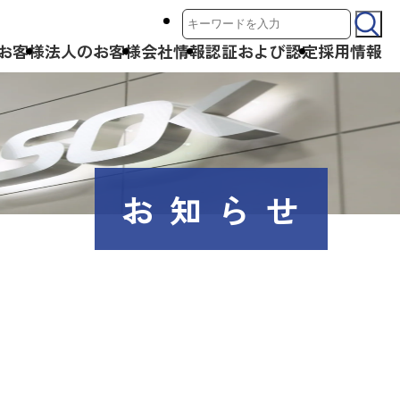
サ
お客様
法人のお客様
会社情報
認証および認定
採用情報
イ
ト
内
検
索:
お知らせ