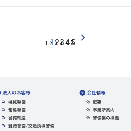
1
2
3
4
5
法人のお客様
会社情報
機械警備
概要
常駐警備
事業所案内
警備輸送
警備業の標識
雑踏警備/交通誘導警備