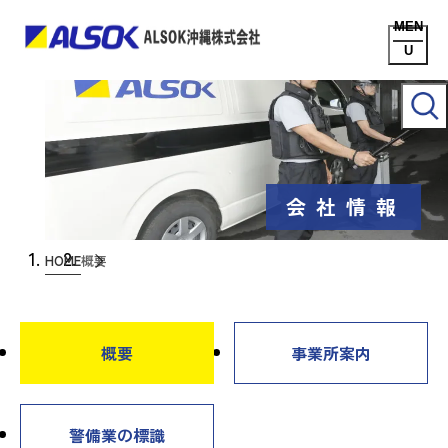
会社情報
HOME
概要
概要
事業所案内
警備業の標識