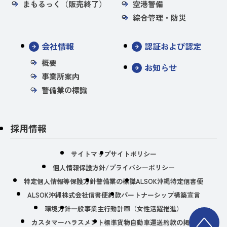
まもるっく（販売終了）
空港警備
綜合管理・防災
会社情報
認証および認定
概要
お知らせ
事業所案内
警備業の標識
採用情報
サイトマップ
サイトポリシー
個人情報保護方針/プライバシーポリシー
特定個人情報等保護方針
警備業の標識
ALSOK沖縄特定信書便
ALSOK沖縄株式会社信書便約款
パートナーシップ構築宣言
環境方針
一般事業主行動計画（女性活躍推進）
カスタマーハラスメント
標準貨物自動車運送約款の掲示