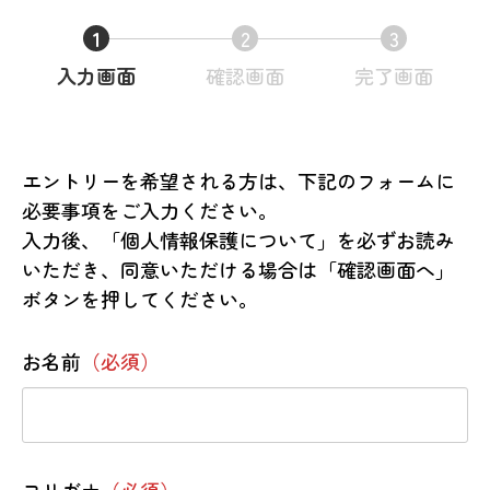
1
2
3
現
現
現
入力画面
確認画面
完了画面
在
在
在
表
表
表
示
示
示
エントリーを希望される方は、下記のフォームに
さ
さ
さ
必要事項をご入力ください。
れ
れ
れ
入力後、「個人情報保護について」を必ずお読み
て
て
て
いただき、同意いただける場合は「確認画面へ」
い
い
い
ボタンを押してください。
る
る
る
画
画
画
お名前
（必須）
面
面
面
で
で
で
す。
す。
す。
フリガナ
（必須）